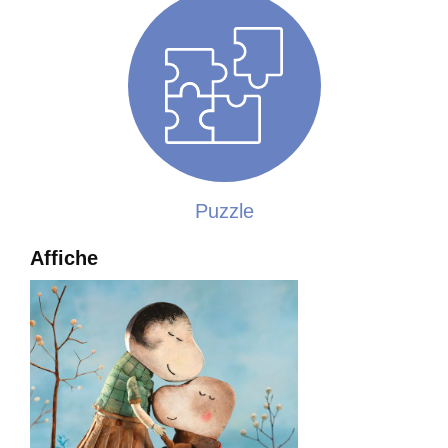
PEUR DE VOLER
Puzzle
de Connor Finegan (Irlande, 2012, 10 min)
Affiche
Dougal aimerait passer l’hiver au chaud avec les
autres oiseaux migrateurs. Seul problème : il ne sait
pas voler.