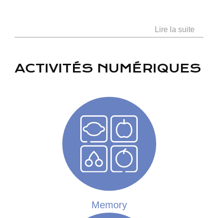
Lire la suite
ACTIVITÉS NUMÉRIQUES
LES CADEAUX D’ASTON
de Uzi Geffenblad, Lotta Geffenblad (Suède, 2012, 9
min)
Aston a hâte de fêter son anniversaire ! En attendant, il
empaquette tout ce qui lui tombe sous la main. Le jour
tant attendu arrive enfin mais rien ne se passe comme
il l’espérait...
Memory