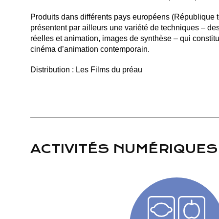
Produits dans différents pays européens (République
présentent par ailleurs une variété de techniques – de
réelles et animation, images de synthèse – qui constitu
cinéma d’animation contemporain.
Distribution : Les Films du préau
LE
de F
5 mi
ACTIVITÉS NUMÉRIQUES
Peti
sple
met 
prof
K