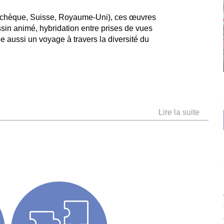
 tchèque, Suisse, Royaume-Uni), ces œuvres
ssin animé, hybridation entre prises de vues
e aussi un voyage à travers la diversité du
 GNOME ET LE NUAGE
Lire la suite
ilip Diviak et Zuzana Čupová (République Tchèque, 2018,
n)
te île, ciel radieux. Monsieur Gnome souhaite passer cette
ndide journée à bronzer sur un transat. Un petit nuage se
juste devant le soleil, ne lui laissant pas le temps d’en
iter. Mais Monsieur Gnome sait exactement quoi faire !
UAP