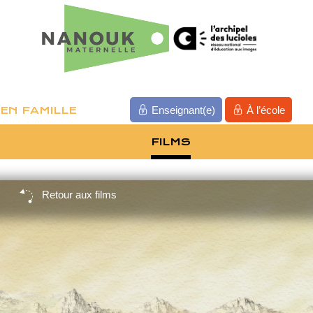
EN FAMILLE
Enseignant(e)
À l’école
FILMS
Retour aux films