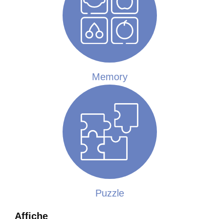
De Min Sung-ah (Corée du Sud, 2013, 6 minutes)
Quand un crocodile endormi rencontre un petit oiseau.
Memory
A BIRD WHO LOVE A FLOWER
De Baek Mi-Young (Corée du Sud, 2011, 3 minutes)
L’histoire d’un oiseau qui aimait les fleurs.
Puzzle
Affiche